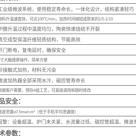
工业级微波系统，使用稳定寿命长，一体化设计，结构紧凑轻巧
物料升温速度快，可达
100
℃
/min
，加热时间缩短成原来的
1/5-1/10
炉膛升温过程中温度均匀，陶瓷快速烧结不开裂
真空成型保温纤维轻质结构，节能高效
开门断电，复电延时，确保安全
寸大触摸屏操作，简单方便
非接触式加热，材料无污染
微波加热器全部采用水冷，磁控管寿命长
根据客户需要，预存
4
组工艺，可直接调用和随时修改
品安全：
微波泄漏≤
0.5mw/cm
²（低于手机平均泄漏值）
报警：设备超温、炉门未关紧、水流量过低、磁控管超温、微波
术参数：