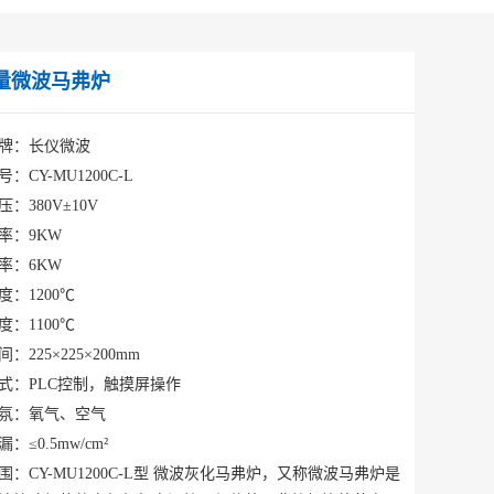
量微波马弗炉
牌：长仪微波
：CY-MU1200C-
L
：380V±10V
率：9KW
率：6KW
度：1200℃
度：1100℃
：225×225×200mm
式：PLC控制，触摸屏操作
氛：氧气、空气
：≤0.5mw/cm²
：CY-MU1200C-
L
型
微波灰化马弗炉，又称微波马弗炉是