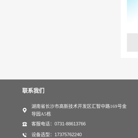
联系我们
湖南省长沙市高新技术开发区汇智中路169号金
导园A5栋
客服电话：0731-88613766
设备选型：17375762240