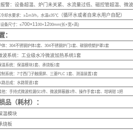
 
报警：设备超温、炉门未关紧、水流量过低、磁控管超温、微
 
1
（循环水或者自来水用户自配）
冷却水要求：≥
m3/h
，水温≤
35
℃
 
700
×
11
12
设备尺寸：≤
00
×
00mm(
长×宽×高
)
置：
炉体：
304
不锈钢炉体
1
套、
304
不锈钢炉门
1
套、碳钢喷塑护罩
1
套
微波系统：工业级水冷微波加热系统
1
套
保温系统：保温模块
1
套、承烧板
1
套
控制系统：
7
寸西门子触摸屏、三菱
PLC 1
套、测温装置
1
套
水路总成：水路管道
1
套
其他：手持式微波检漏仪
1
件、微波屏蔽器
1
件、操作手套
1
套、坩埚钳 
1
把
损品（耗材）：
保温模块
承烧板