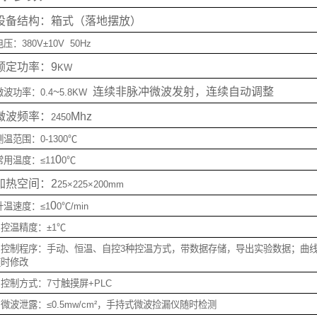
设备结构：箱式（落地摆放）
电压：
380V
±
10V  50Hz
额定功率：
9
KW
~
连续非脉冲微波发射，连续自动调整
微波功率：
0.4
5.8KW  
微波频率：
Mhz
2450
测温范围：
0-1300
℃
0
常用温度：≤
11
0
℃
加热空间：
2
25
×
225
×
200mm
0
升温速度：≤
1
0
℃
/min
 
控温精度：±
1
℃
.
控制程序：手动、恒温、自控3种控温方式，带数据存储，导出实验数据；曲
随时修改
 
控制方式：
7
寸触摸屏
+PLC
 
微波泄露：≤
0.5mw/cm
²，手持式微波捡漏仪随时检测