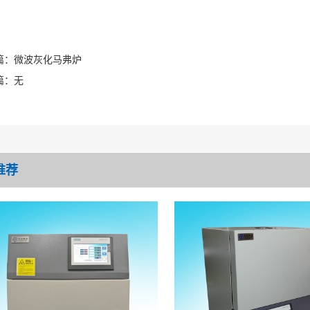
篇：
微波灰化马弗炉
篇：
无
推荐