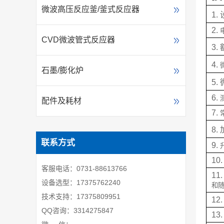
微波高压反应釜/釜式反应器
1. 
2. 
CVD微波管式反应器
3. 
4. 
石墨/膨化炉
5. 
6. 
配件及耗材
7. 
8. 
联系方式
9. 
10.
客服电话：0731-88613766
11
设备选型：17375762240
和
技术支持：17375809951
12.
QQ咨询：3314275847
13.