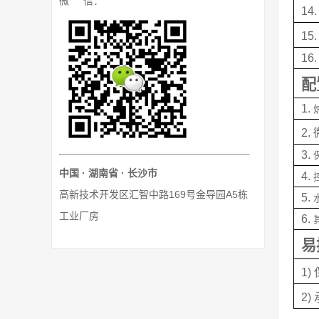
微 信：
14.
15.
16.
配
1. 
2. 
3. 
中国 · 湖南省 · 长沙市
4. 
高新技术开发区汇智中路169号金导园A5栋
5. 
工业厂房
6. 
易
1) 
2) 