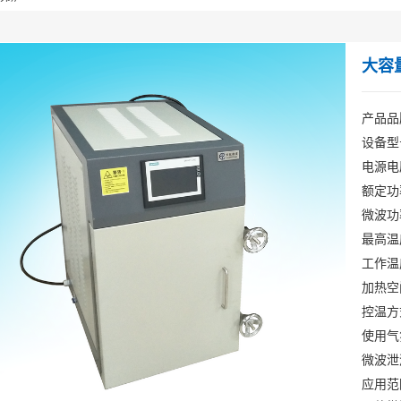
大容
产品品
设备型号
电源电压
额定功
微波功
最高温
工作温
加热空间
控温方
使用气
微波泄漏
应用范围