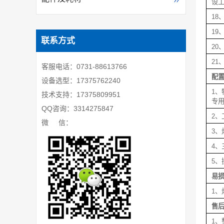
设
18
1
联系方式
20
21
客服电话：0731-88613766
配
设备选型：17375762240
1、
技术支持：17375809951
专用
QQ咨询：3314275847
2、
微 信：
3、
4、
5、
易
1、
售
1、