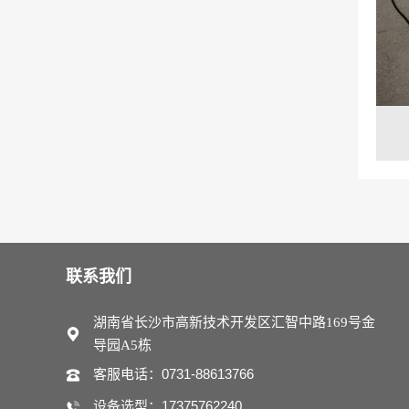
联系我们
湖南省长沙市高新技术开发区汇智中路169号金
导园A5栋
客服电话：0731-88613766
设备选型：17375762240