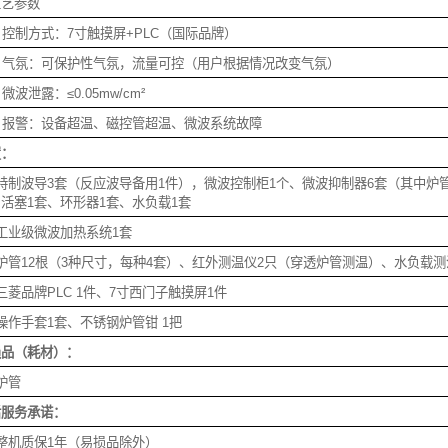
工艺参数
、控制方式：7寸触摸屏+PLC（国际品牌）
9、气氛：可保护性气氛，流量可控（用户根据情况改变气氛）
、微波泄露：≤0.05mw/cm²
、报警：设备超温、磁控管超温、微波系统故障
置：
特制波导3套（反应波导备用1件），微波控制柜1个、微波抑制器6套（其中炉
活塞1套、环形器1套、水负载1套
工业级微波加热系统1套
炉管12根（3种尺寸，每种4套）、红外测温仪2只（穿透炉管测温）、水负载
三菱品牌PLC 1件、7寸西门子触摸屏1件
操作手套1套、不锈钢炉管钳 1把
损品（耗材）：
炉管
后服务承诺：
整机质保1年（易损品除外）