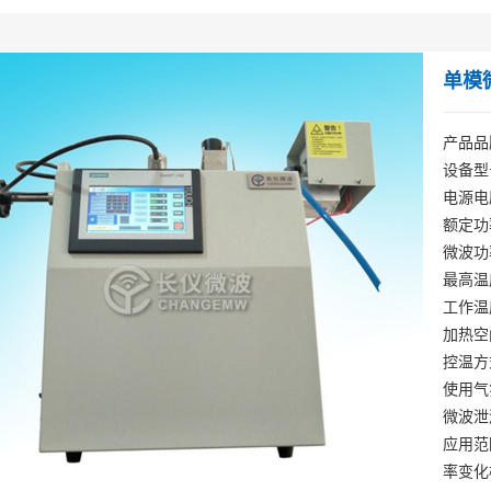
单模
产品品
设备型号
电源电压
额定功
微波功
最高温
工作温
加热空间
控温方
使用气
微波泄漏
应用范
率变化