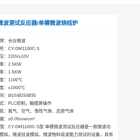
微波测试反应器/单模微波烧结炉
牌：长仪微波
：CY-DM1100C-S
：220V±10V
率：2.5KW
率：1.5KW
度：1100℃
度：≤1000℃
：Ø15/Ø25/Ø35
式：PLC控制，触摸屏操作
氛：氧气、空气、惰性气体、还原气体
：≤0.05mw/cm²
围：CY-DM1100C-S型 单模微波测试反应器是一款微波功
模拟，微波驻波模拟，微波物料吸波能力测试的设备，具有