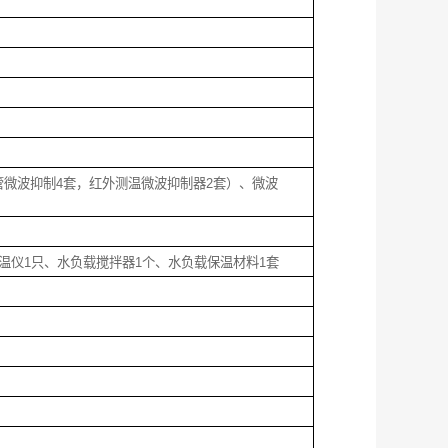
管微波抑制4套，红外测温微波抑制器2套）、微波
测温仪1只、水负载搅拌器1个、水负载保温材料1套