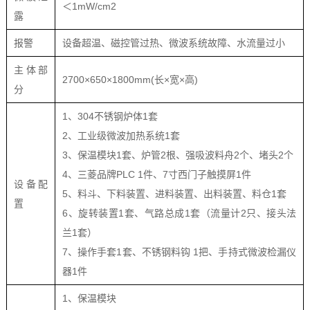
＜1mW/cm2
露
报警
设备超温、磁控管过热、微波系统故障、水流量过小
主体部
2700×650×1800mm(长×宽×高)
分
1、304不锈钢炉体1套
2、工业级微波加热系统1套
3、保温模块1套、炉管2根、强吸波料舟2个、堵头2个
4、三菱品牌PLC 1件、7寸西门子触摸屏1件
设备配
5、料斗、下料装置、进料装置、出料装置、料仓1套
置
6、旋转装置1套、气路总成1套（流量计2只、接头法
兰1套）
7、操作手套1套、不锈钢料钩 1把、手持式微波检漏仪
器1件
1、保温模块