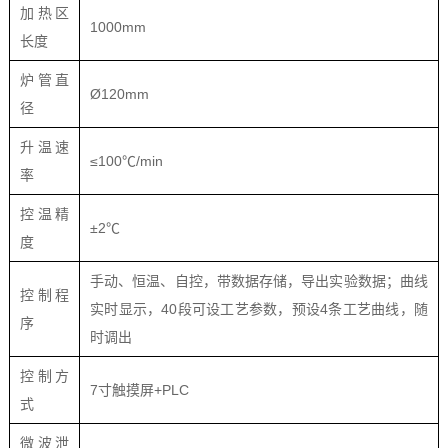
加热区
1000mm
长度
炉管直
Ø120mm
径
升温速
≤100℃/min
率
控温精
±2℃
度
手动、恒温、自控，带数据存储，导出实验数据；曲线
控制程
实时显示，40段可设工艺参数，预设4条工艺曲线，随
序
时调出
控制方
7寸触摸屏+PLC
式
微波泄