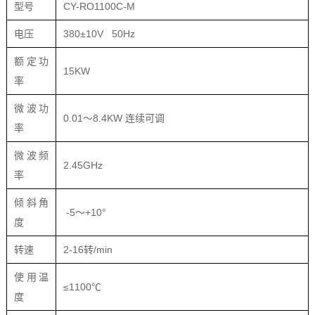
型号
CY-RO1100C-M
电压
380±10V 50Hz
额定功
15KW
率
微波功
0.01～8.4KW 连续可调
率
微波频
2.45GHz
率
倾斜角
-5～+10°
度
转速
2-16转/min
使用温
≤1100℃
度