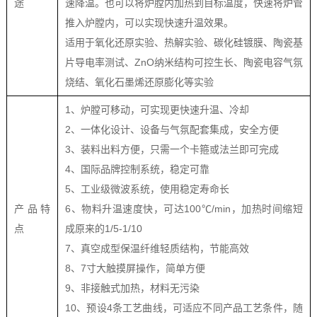
途
速降温。也可以将炉膛内加热到目标温度，快速将炉管
推入炉膛内，可以实现快速升温效果。
适用于氧化还原实验、热解实验、碳化硅镀膜、陶瓷基
片导电率测试、ZnO纳米结构可控生长、陶瓷电容气氛
烧结、氧化石墨烯还原膨化等实验
1、炉膛可移动，可实现更快速升温、冷却
2、一体化设计、设备与气氛配套集成，安全方便
3、装料出料方便，只需一个卡箍或法兰即可完成
4、国际品牌控制系统，稳定可靠
5、工业级微波系统，使用稳定寿命长
产品特
6、物料升温速度快，可达100℃/min，加热时间缩短
点
成原来的1/5-1/10
7、真空成型保温纤维轻质结构，节能高效
8、7寸大触摸屏操作，简单方便
9、非接触式加热，材料无污染
10、预设4条工艺曲线，可适应不同产品工艺条件，随