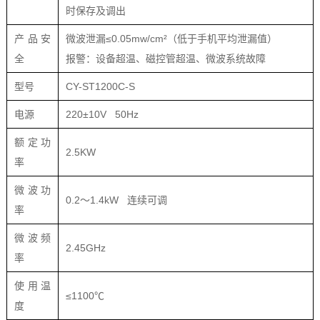
时保存及调出
产品安
微波泄漏≤0.05mw/cm²（低于手机平均泄漏值）
全
报警：设备超温、磁控管超温、微波系统故障
型号
CY-ST1200C-S
电源
220±10V 50Hz
额定功
2.5KW
率
微波功
0.2～1.4kW 连续可调
率
微波频
2.45GHz
率
使用温
≤1100℃
度