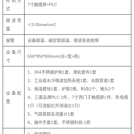
控制方
7寸触摸屏+PLC
式
微波泄
＜0.05mw/cm2
露
报警
设备超温、磁控管超温、微波系统故障
设备尺
550*950*650mm(长×宽×高)
寸
1、304不锈钢炉体1套、滑轨套件1套
2、工业级水冷微波加热系统1套、水路管道1套
3、保温模块1套、炉管2根、料舟2个、堵头2个
设备配
4、三菱品牌PLC 1件、7寸西门子触摸屏1件、热电偶
置
1只（可选配红外测温仪1只）
5、气路管路及流量计1套
6、操作手套1套、不锈钢料钩 1把
1、保温模块