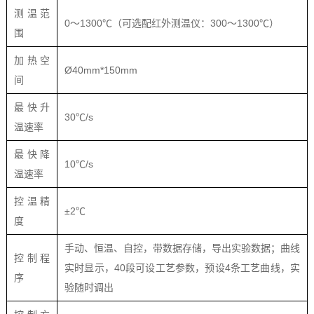
测温范
0～1300℃（可选配红外测温仪：300～1300℃）
围
加热空
Ø40mm*150mm
间
最快升
30℃/s
温速率
最快降
10℃/s
温速率
控温精
±2℃
度
手动、恒温、自控，带数据存储，导出实验数据；曲线
控制程
实时显示，40段可设工艺参数，预设4条工艺曲线，实
序
验随时调出