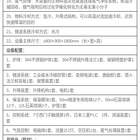
19、尾气处理：大容量的生物样品灰化装置连接尾气净化系统，焦油冷
凝回收，烟气吸附后经过化学催化转化为无毒无害小分子
20、物料冷却方式：急冷，升降式结构，可以高温对流加速冷却，达到
快速降温的目的
21、微波系统冷却方式：水冷
22、设备主体尺寸：≤800×900×1900mm（长×宽×高）
设备配置：
1、炉体：304不锈钢炉体1套、304不锈钢升降法兰1套、碳钢喷塑护罩1
套
2、微波系统：工业级水冷磁控管1套、变频电源1套、激励腔1套、馈入
法兰和盲板1套、报警装置1套
3、升降装置：升降机构1套、电机1套
4、保温系统：保温模块1套、50ml微波专用坩埚12个、50ml石英坩埚
12个、12L石英坩埚2个、炉管1套
5、控制系统：7寸西门子触摸屏1件、日本三菱PLC 1件、测温装置1
套
6、气氛控制：电磁阀1套、流量计2只、空压机1台、尾气处理装置1套
易损品（耗材）：