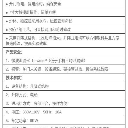
● 开门断电，复电延时，确保安全
● 7寸大触摸屏操作，简单方便
● 炉体、磁控管采用水冷，磁控管寿命长
● 预存4组工艺，可直接调用和随时修改
● 采用升降式结构，12L坩埚很大，升降式坩埚可以方便取料并且方便
快速降温，提高实验效率
产品安全：
1、微波泄漏≤0.1mw/cm²（低于手机平均泄漏值）
2、报警：炉门未关紧、设备超温、磁控管过热、微波系统故障
技术参数：
1、设备结构：升降式结构
2、升降方式：电动
3、进出料方式：底部平台，操作方便
4、电压：380V±10V 50Hz 10A
5、额定功率：9KW