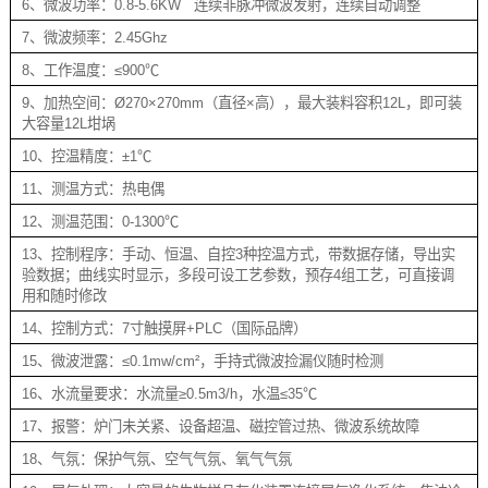
6、微波功率：0.8-5.6KW 连续非脉冲微波发射，连续自动调整
7、微波频率：2.45Ghz
8、工作温度：≤900℃
9、加热空间：Ø270×270mm（直径×高），最大装料容积12L，即可装
大容量12L坩埚
10、控温精度：±1℃
11、测温方式：热电偶
12、测温范围：0-1300℃
13、控制程序：手动、恒温、自控3种控温方式，带数据存储，导出实
验数据；曲线实时显示，多段可设工艺参数，预存4组工艺，可直接调
用和随时修改
14、控制方式：7寸触摸屏+PLC（国际品牌）
15、微波泄露：≤0.1mw/cm²，手持式微波捡漏仪随时检测
16、水流量要求：水流量≥0.5m3/h，水温≤35℃
17、报警：炉门未关紧、设备超温、磁控管过热、微波系统故障
18、气氛：保护气氛、空气气氛、氧气气氛