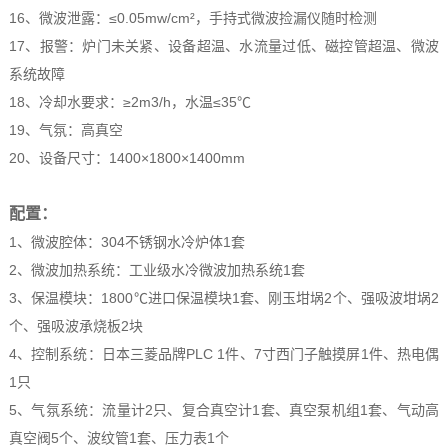
16、微波泄露：≤0.05mw/cm²，手持式微波捡漏仪随时检测
17、报警：炉门未关紧、设备超温、水流量过低、磁控管超温、微波
系统故障
18、冷却水要求：≥2m3/h，水温≤35℃
19、气氛：高真空
20、设备尺寸：1400×1800×1400mm
配置：
1、微波腔体：304不锈钢水冷炉体1套
2、微波加热系统：工业级水冷微波加热系统1套
3、保温模块：1800℃进口保温模块1套、刚玉坩埚2个、强吸波坩埚2
个、强吸波承烧板2块
4、控制系统：日本三菱品牌PLC 1件、7寸西门子触摸屏1件、热电偶
1只
5、气氛系统：流量计2只、复合真空计1套、真空泵机组1套、气动高
真空阀5个、波纹管1套、压力表1个