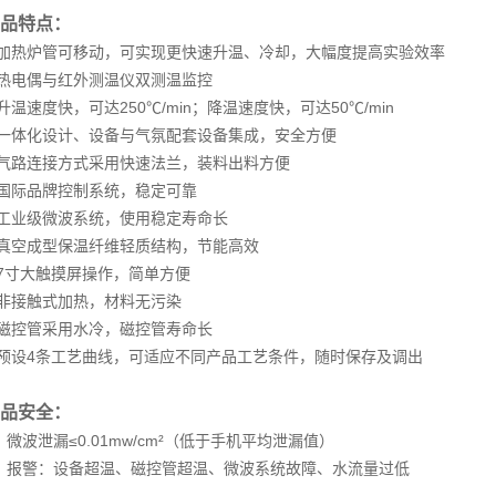
品特点：
 加热炉管可移动，可实现更快速升温、冷却，大幅度提高实验效率
 热电偶与红外测温仪双测温监控
 升温速度快，可达250℃/min；降温速度快，可达50℃/min
 一体化设计、设备与气氛配套设备集成，安全方便
 气路连接方式采用快速法兰，装料出料方便
 国际品牌控制系统，稳定可靠
 工业级微波系统，使用稳定寿命长
 真空成型保温纤维轻质结构，节能高效
 7寸大触摸屏操作，简单方便
 非接触式加热，材料无污染
 磁控管采用水冷，磁控管寿命长
 预设4条工艺曲线，可适应不同产品工艺条件，随时保存及调出
品安全：
、微波泄漏≤0.01mw/cm²（低于手机平均泄漏值）
、报警：设备超温、磁控管超温、微波系统故障、水流量过低