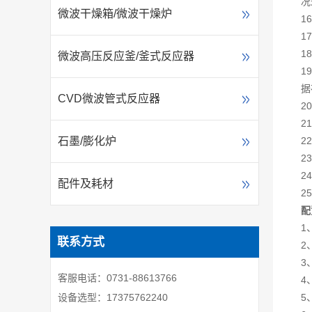
况
微波干燥箱/微波干燥炉
1
1
1
微波高压反应釜/釜式反应器
1
据
CVD微波管式反应器
2
2
2
石墨/膨化炉
2
2
配件及耗材
2
配
1
联系方式
2
3
客服电话：0731-88613766
4
5
设备选型：17375762240