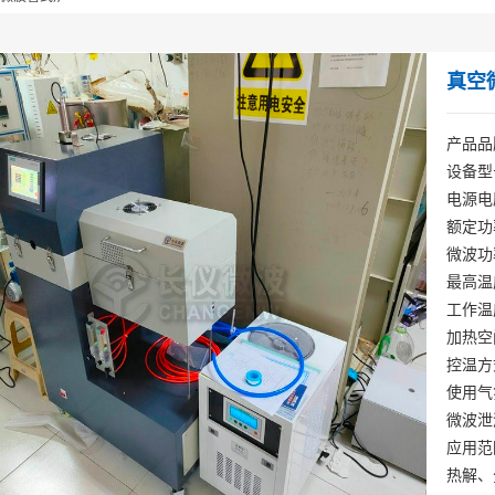
真空
产品品
设备型号
电源电压
额定功
微波功
最高温
工作温
加热空
控温方
使用气
微波泄漏
应用范
热解、