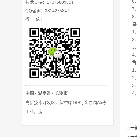
6
技术支持：17375809951
7
QQ咨询：3314275847
8
微 信：
易
1
2
3
4
售
1
2
3
4
中国 · 湖南省 · 长沙市
高新技术开发区汇智中路169号金导园A5栋
工业厂房
上一
下一