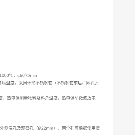
000℃，≤50℃/min
冷却到环境温度。采用环形不锈钢套（不锈钢套前后打网孔方
温度，热电偶测量物料及料舟温度，热电偶防微波放电
外测温孔及观察孔（Ø22mm），两个孔可根据使用情