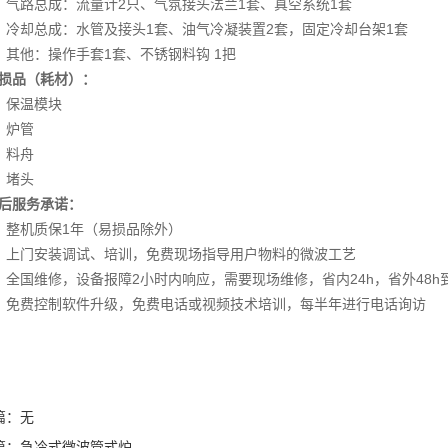
、气路总成：流量计2只、气氛接头法兰1套、真空系统1套
、冷却总成：水管及接头1套、油气冷凝装置2套，固定冷却台架1套
、其他：操作手套1套、不锈钢料钩 1把
损品（耗材）：
、保温模块
、炉管
、料舟
、堵头
后服务承诺：
、整机质保1年（易损品除外）
、上门安装调试、培训，免费现场指导用户物料的微波工艺
、全国维修，设备报障2小时内响应，需要现场维修，省内24h，省外48h
、免费控制软件升级，免费电话或视频技术培训，每半年进行电话询访
篇：
无
篇：
急冷式微波管式炉