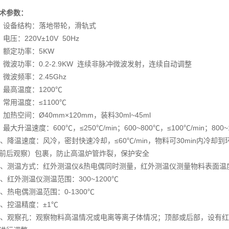
术参数：
、设备结构：落地带轮，滑轨式
、电压：220V±10V 50Hz
、额定功率：5KW
、微波功率：0.2-2.9KW 连续非脉冲微波发射，连续自动调整
、微波频率：2.45Ghz
、最高温度：1200℃
、常用温度：≤1100℃
、加热空间：Ø40mm×120mm，装料30ml~45ml
、最大升温速度：600℃，≤250℃/min；600~800℃，≤100℃/min；800~1
0、降温速度：风冷，密封快速冷却，≤60℃/min，物料可30min内
前后观察）包裹，防止高温炉管炸裂，保护安全
1、测温方式：红外测温仪&热电偶同时测量，红外测温仪测量物料表面
2、红外测温仪测温范围：300~1200℃
3、热电偶测温范围：0-1300℃
4、控温精度：±1℃
5、观察孔：观察物料高温情况或电离等离子体情况；顶部或后部，设有红