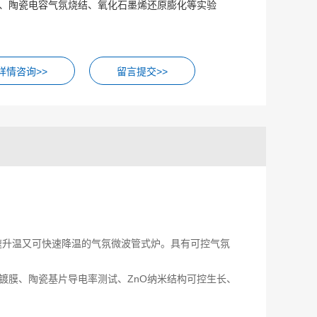
、陶瓷电容气氛烧结、氧化石墨烯还原膨化等实验
留言提交>>
波快速升温又可快速降温的气氛微波管式炉。具有可控气氛
镀膜、陶瓷基片导电率测试、ZnO纳米结构可控生长、