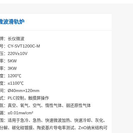
微波滑轨炉
牌：长仪微波
：CY-SVT1200C-M
：220V±10V
率：5KW
率：3KW
度：1200℃
度：≤1100℃
间：Ø40mm×120mm
式：PLC控制，触摸屏操作
氛：真空、氧气、空气、惰性气体、弱还原性气体
：≤0.01mw/cm²
围：适用于急冷、急热、快速微波加热、快速冷却、灰化、
分解、碳化硅镀膜、陶瓷基片导电率测试、ZnO纳米结构可