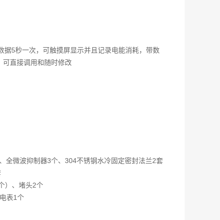
录数据5秒一次，可触摸屏显示并且记录电能消耗，带数
，可直接调用和随时修改
、全微波抑制器3个、304不锈钢水冷固定密封法兰2套
套
个）、堵头2个
电表1个