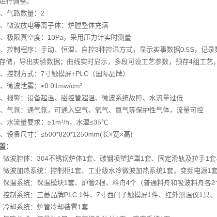
进行调整。
6、气路数量：2
7、微波放电等离子体：炉膛整体充满
8、极限真空度：10Pa，采用压力计实时测量
9、控制程序：手动、恒温、自控3种控温方式，显示实事数据0.5S，记
存储，导出实验数据；曲线实时显示，多段可设工艺参数，预存4组工艺
0、控制方式：7寸触摸屏+PLC（国际品牌）
1、微波泄露：≤0.01mw/cm²
2、报警：设备超温、磁控管超温、微波系统故障、水流量过低
3、气氛：通气氛，可通入空气、氧气、氮气等保护性气体，流量可控
4、水流量要求：≥1m³/h，水温≤35℃
5、设备尺寸：≤500*820*1250mm(长×宽×高)
置：
、微波腔体：304不锈钢炉体1套、碳钢喷塑护罩1套、固定滑轨及拉手1套
、微波加热系统：控制柜1套、工业级水冷微波加热系统1套，变频电源1
、保温系统：保温模块1套、炉管2根、料舟4个（普通料舟和吸波料舟各2
、控制系统：三菱品牌PLC 1件、7寸西门子触摸屏1件、红外测温仪1只、
、冷却系统：炉管冷却装置1套