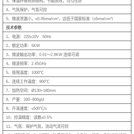
3、保温纤维轻质结构，节能高效，均匀性好
4、气氛保护，气氛可控
5、微波泄漏小，≤0.05mw/cm²，远低于国家标准（≤5mw/cm²）
技术参数
1、电源：220±10V 50Hz
2、额定功率：5KW
3、微波输出功率：0.01～2.8KW 连续可调
4、微波频率：2.45GHz
5、极限温度：1000℃
6、连续工作温度：900℃
7、加热空间：Ø130×180mm
8、产量：200~800g/d
9、升温速度：≤500℃/s
10、控温精度：读数±0.5%
11、气氛：保护气氛，流动气流可控