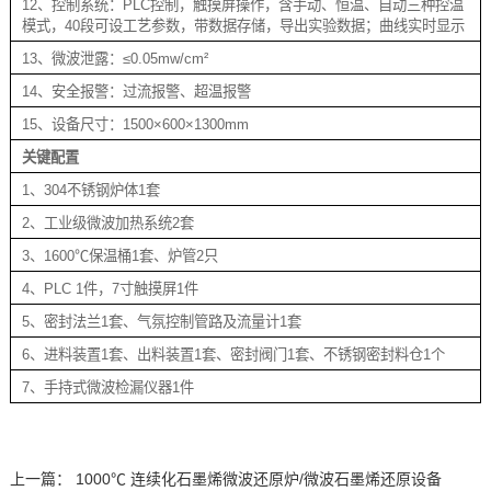
12、控制系统：PLC控制，触摸屏操作，含手动、恒温、自动三种控温
模式，40段可设工艺参数，带数据存储，导出实验数据；曲线实时显示
13、微波泄露：≤0.05mw/cm²
14、安全报警：过流报警、超温报警
15、设备尺寸：1500×600×1300mm
关键配置
1、304不锈钢炉体1套
2、工业级微波加热系统2套
3、1600℃保温桶1套、炉管2只
4、PLC 1件，7寸触摸屏1件
5、密封法兰1套、气氛控制管路及流量计1套
6、进料装置1套、出料装置1套、密封阀门1套、不锈钢密封料仓1个
7、手持式微波检漏仪器1件
上一篇：
1000℃ 连续化石墨烯微波还原炉/微波石墨烯还原设备