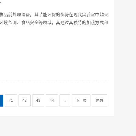
势
样品前处理设备，其节能环保的优势在现代实验室中越来
环境监测、食品安全等领域，其通过其独特的加热方式和
41
42
43
44
...
下一页
尾页