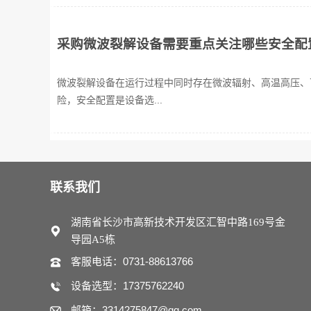
采购微波裂解设备需要重点关注哪些安全配
微波裂解设备在运行过程中同时存在微波辐射、高温高压、
险，安全配置是设备选...
联系我们
湖南省长沙市高新技术开发区汇智中路169号金
导园A5栋
客服电话：0731-88613766
设备选型：17375762240
邮箱：3314275847@qq.com