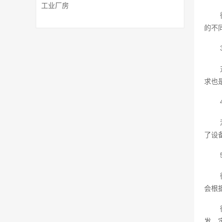
工业厂房
的不
求也
了设
会根
发、