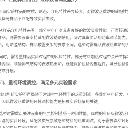
不同实验样品的材质、形态、介电特性差异较大，对微波热重炉的适配性
设备与样品不匹配导致实验失败。
从样品介电特性来看，部分材料自身具备良好的微波吸收性能，可直接通
样品，则需要设备支持适配微波助剂使用，同时具备灵活的功率调节能力
品，对炉膛结构、样品放置支架的要求不同，选型时需确认微波热重炉的
同时，需考量样品实验过程中的反应特性。部分材料加热过程中会产生挥
蚀内胆、顺畅排气结构的微波热重炉，既能保护设备内部组件，延长设备
有序开展。
四、重视环境调控，满足多元实验需求
现代科研实验不再局限于常规空气环境下的热重测试，多数新材料研发、
，因此微波热重炉的环境调控能力是拓展实验场景的关键。
选型时需重点关注设备的气氛控制系统与密闭性能，优质的科研级微波热
泄漏的实验环境，适配各类气氛敏感型材料的热重测试。对于需要真空环
件下的热反应测试需求。稳定的环境调控能力，能够让微波热重炉覆盖更