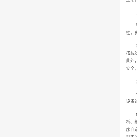
性，
搭载
此外
安全
设备
析、
序自
型实