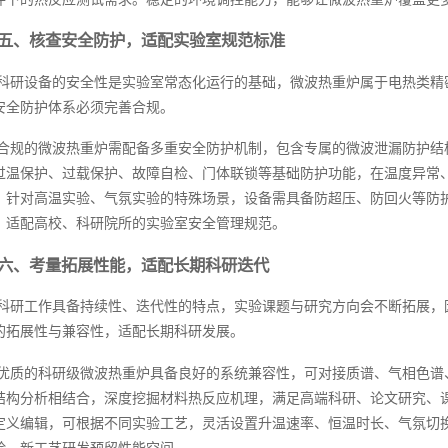
五、核查安全防护，适配实验室规范标准
科研设备的安全性是实验室常态化运行的基础，微波热重炉属于电热类精
安全防护体系必须完善合规。
合规的微波热重炉需配备多重安全防护机制，包含专属的微波泄漏防护结
过温保护、过载保护、故障自检、门体联锁等基础防护功能，在温度异常
，针对高温实验、气氛实验的特殊场景，设备需具备防超压、防回火等防
，适配高校、科研院所的实验室安全管理规范。
六、考量拓展性能，适配长期科研迭代
科研工作具备持续性、迭代性的特点，实验课题与研究方向会不断拓展，
的拓展性与兼容性，适配长期科研发展。
优质的科研级微波热重炉具备良好的系统兼容性，可对接质谱、气相色谱
结构分析相结合，深度挖掘材料热反应机理，满足高端科研、论文研究、
定义编辑，可根据不同实验工艺，灵活设置升温速率、恒温时长、气氛切
验、新工艺研发预留性能空间。