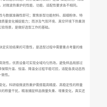
著，对微波热重炉的性能、功能、适配性要求各不相同。
性与数据准确性即可；聚焦新型功能材料、超细粉体、特
微质量变化捕捉能力；而涉及气氛环境、真空环境下热重测
实验场景，是做好选型工作的基础。
决定实验结果的可靠性，是选型过程中需要重点考量的维
高效性，优质设备可实现全域均匀热场，避免样品局部过
够保障升温、恒温、降温全过程平稳可控，适配各类动态热
一致性。
变化，科研级微波热重炉需搭载高精度、高稳定性的称量
来的称量干扰，精准捕捉样品微量失重、增重变化，真实还