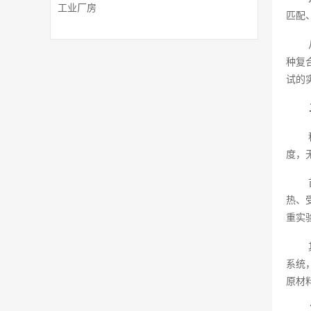
工业厂房
匹配
种复
试的
度，
热、
重实
系统
原材