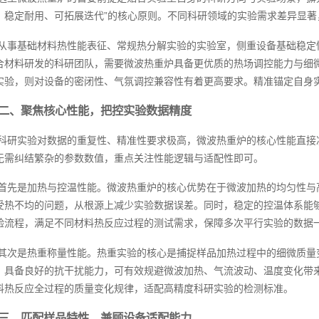
、稳定耐用、可拓展迭代”的核心原则。不同科研领域的实验需求差异显
从事基础材料热性能表征、常规热分解实验的实验室，侧重设备基础稳定
合材料研发的科研团队，需要微波热重炉具备更优质的热场调控能力与细
实验，则对设备的密闭性、气氛调控兼容性有着更高要求。精准锚定自身
二、聚焦核心性能，把控实验数据精度
科研实验对数据的重复性、精准性要求极高，微波热重炉的核心性能直接
无需纠结繁杂的参数数值，重点关注性能逻辑与适配性即可。
首先是加热与控温性能。微波热重炉的核心优势在于微波加热的均匀性与
受热不均的问题，从根源上减少实验数据误差。同时，稳定的控温体系能
验流程，满足不同材料热反应过程的测试需求，保障多次平行实验的数据
其次是热重称量性能。热重实验的核心是捕捉样品加热过程中的细微质量
，具备良好的抗干扰能力，可有效规避微波加热、气流波动、温度变化带
料热反应全过程的质量变化规律，适配高精度科研实验的检测标准。
三、匹配样品特性，兼顾设备适配能力