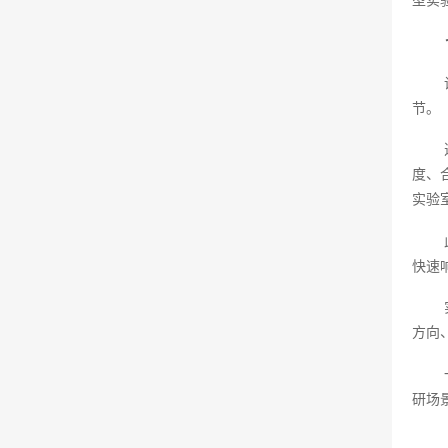
节。
度、
实验
快速
方向
研场