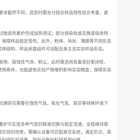
要求截然不同，选型时需充分结合样品特性综合考量，避
过微波热重炉完成加热测试；部分弱吸收或无微波吸收特
，保障样品稳定受热。此外，粉体、块状、薄膜等不同形态
腔体结构、样品承载组件可适配自身主流实验样品形态。
发物、腐蚀性气体、粉尘，此时需选用具备良好密闭性、
使用寿命，也能避免实验产物堆积影响实验精度，保障实验
机理研究需要在惰性气氛、氧化气氛、真空等特殊环境下
重炉可实现多种气氛的精准切换与稳定流通，全程维持密
境实验的场景，需确认设备可匹配真空系统，满足负压、真
多科研实验场景，提升设备的科研复用价值。