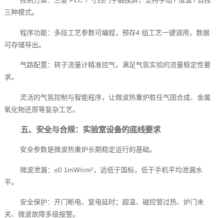
控制方案：三菱 PLC 7 寸西门子触摸屏，支持手动 / 恒温 / 自控
三种模式。
程序功能：多段工艺参数可编程，预存4 组工艺一键调用，数据
可存储导出。
气路配置：转子流量计精准控气，满足气氛实验的流量稳定性要
求。
灵活的气氛控制与智能程序，让微波热重炉胜任气固合成、金属
氧化物还原等复杂工艺。
五、安全与合规：实验室设备的底线要求
安全参数是微波热重炉长期稳定运行的基础。
微波泄漏：≤0.1mW/cm²，远低于国标，低于手机平均泄漏水
平。
安全保护：开门断电、复电延时；超温、磁控管过热、炉门未
关、微波故障多级报警。