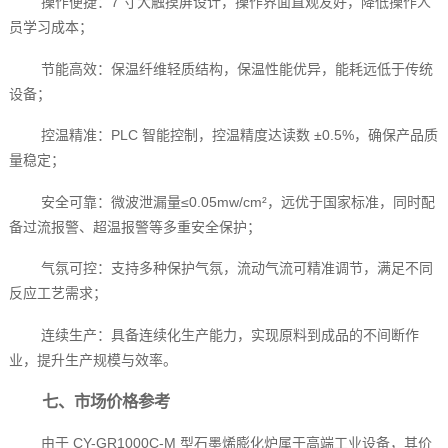
操作便捷：7 寸大触摸屏设计，操作界面直观友好，降低操作人
员学习成本；
节能高效：保温纤维轻质结构，保温性能优异，能耗远低于传统
设备；
控温精准：PLC 智能控制，控温精度达读数 ±0.5%，确保产品质
量稳定；
安全可靠：微波泄漏量≤0.05mw/cm²，远优于国家标准，同时配
备过流报警、超温报警等多重安全保护；
气氛可控：支持多种保护气氛，流动气流可精准调节，满足不同
反应工艺需求；
连续生产：具备连续化生产能力，实现原料到成品的不间断作
业，提升生产规模与效率。
七、市场价格参考
由于 CY-GR1000C-M 型石墨烯膨化炉属于高端工业设备，其价