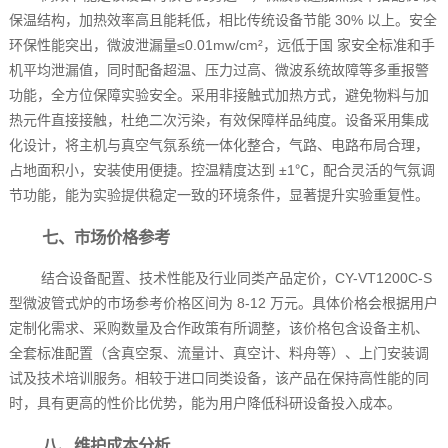
保温结构，加热效率高且能耗低，相比传统设备节能 30% 以上。安全
环保性能突出，微波泄漏量≤0.01mw/cm²，远低于国 家安全标准和手
机平均泄漏值，同时配备超温、压力过高、微波系统故障等多重报警
功能，全方位保障实验安全。采用非接触式加热方式，避免物料与加
热元件直接接触，杜绝二次污染，有效保障样品纯度。设备采用集成
化设计，将主机与真空气氛系统一体化整合，气路、电路布局合理，
占地面积小，安装使用便捷。控温精度达到 ±1℃，配合灵活的气氛调
节功能，能为实验提供稳定一致的环境条件，显著提升实验重复性。
七、市场价格参考
结合设备配置、技术性能及行业同类产品定价，CY-VT1200C-S
型微波管式炉的市场参考价格区间为 8-12 万元。具体价格会根据用户
定制化需求、采购数量及合作政策有所调整，该价格包含设备主机、
全套标准配置（含真空泵、流量计、真空计、料舟等）、上门安装调
试及技术培训服务。相较于进口同类设备，该产品在保持高性能的同
时，具有更高的性价比优势，能为用户降低科研设备投入成本。
八、维护成本分析