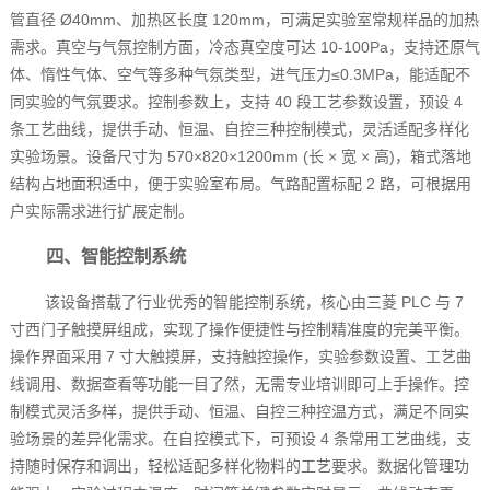
管直径 Ø40mm、加热区长度 120mm，可满足实验室常规样品的加热
需求。真空与气氛控制方面，冷态真空度可达 10-100Pa，支持还原气
体、惰性气体、空气等多种气氛类型，进气压力≤0.3MPa，能适配不
同实验的气氛要求。控制参数上，支持 40 段工艺参数设置，预设 4
条工艺曲线，提供手动、恒温、自控三种控制模式，灵活适配多样化
实验场景。设备尺寸为 570×820×1200mm (长 × 宽 × 高)，箱式落地
结构占地面积适中，便于实验室布局。气路配置标配 2 路，可根据用
户实际需求进行扩展定制。
四、智能控制系统
该设备搭载了行业优秀的智能控制系统，核心由三菱 PLC 与 7
寸西门子触摸屏组成，实现了操作便捷性与控制精准度的完美平衡。
操作界面采用 7 寸大触摸屏，支持触控操作，实验参数设置、工艺曲
线调用、数据查看等功能一目了然，无需专业培训即可上手操作。控
制模式灵活多样，提供手动、恒温、自控三种控温方式，满足不同实
验场景的差异化需求。在自控模式下，可预设 4 条常用工艺曲线，支
持随时保存和调出，轻松适配多样化物料的工艺要求。数据化管理功