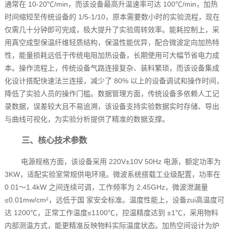
通常在 10-20℃/min，而该设备最高升温速率可达 100℃/min，加热
时间缩短至传统设备的 1/5-1/10，原本需要数小时的实验流程，现在
仅需几十分钟即可完成，极大提升了实验周转效率。能耗控制上，采
用真空成型保温纤维轻质结构，保温性能优异，配合微波定向加热特
性，能量损耗远低于传统电阻加热设备，长期使用可大幅节省电力成
本。操作流程上，传统设备气路连接复杂、装料繁琐，而该设备集成
化设计搭配快速法兰连接，减少了 80% 以上的设备调试和操作时间，
降低了实验人员的操作门槛。数据管理方面，传统设备多依赖人工记
录数据，误差较大且不易追溯，该设备支持实验数据实时存储、导出
与曲线可视化，为实验分析提供了精准的数据支撑。
三、核心技术参数
电源规格方面，该设备采用 220V±10V 50Hz 电源，额定功率为
3KW，适配实验室常规供电环境。微波系统搭载工业级配置，功率在
0.01～1.4kW 之间连续可调，工作频率为 2.45GHz，微波泄漏量
≤0.01mw/cm²，远低于国 家安全标准。温度性能上，设备zui高温度可
达 1200℃，正常工作温度≤1100℃，控温精度达到 ±1℃，采用物料
内部测温方式，能更精准反映物料实际温度状态。加热空间设计为炉