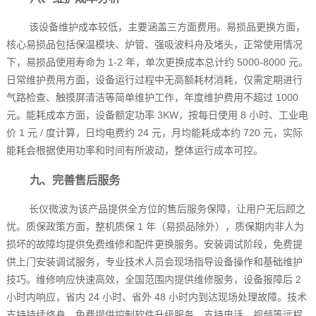
该设备维护成本较低，主要涵盖三方面费用。易损品更换方面，
核心易损品包括保温模块、炉管、强吸波料舟及堵头，正常使用情况
下，易损品使用寿命为 1-2 年，单次更换成本总计约 5000-8000 元。
日常维护费用方面，设备运行过程中无高额耗材消耗，仅需定期进行
气路检查、触摸屏清洁等简单维护工作，年度维护费用不超过 1000
元。能耗成本方面，设备额定功率 3KW，按每日使用 8 小时、工业电
价 1 元 / 度计算，日均电费约 24 元，月均能耗成本约 720 元，实际
能耗会根据使用功率和时间有所波动，整体运行成本可控。
九、完善售后服务
长仪微波为该产品提供全方位的售后服务保障，让用户无后顾之
忧。质保政策方面，整机质保 1 年（易损品除外），质保期内非人为
损坏的故障均提供免费维修和配件更换服务。安装调试阶段，免费提
供上门安装调试服务，专业技术人员会现场指导设备操作和基础维护
技巧。维修响应快速高效，全国范围内提供维修服务，设备报障后 2
小时内响应，省内 24 小时、省外 48 小时内到达现场处理故障。技术
支持持续终身，免费提供控制软件升级服务，支持电话、视频等远程