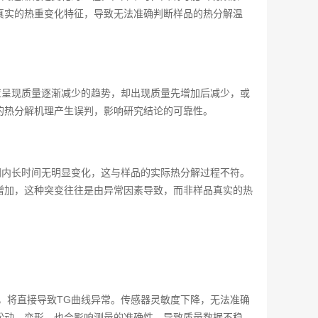
真实的热重变化特征，导致无法准确判断样品的热分解温
应呈现质量逐渐减少的趋势，却出现质量先增加后减少，或
的热分解机理产生误判，影响研究结论的可靠性。
间内长时间无明显变化，这与样品的实际热分解过程不符。
增加，这种突变往往是由异常因素导致，而非样品真实的热
，将直接导致TG曲线异常。传感器灵敏度下降，无法准确
松动、变形，也会影响测量的准确性，导致质量数据不稳