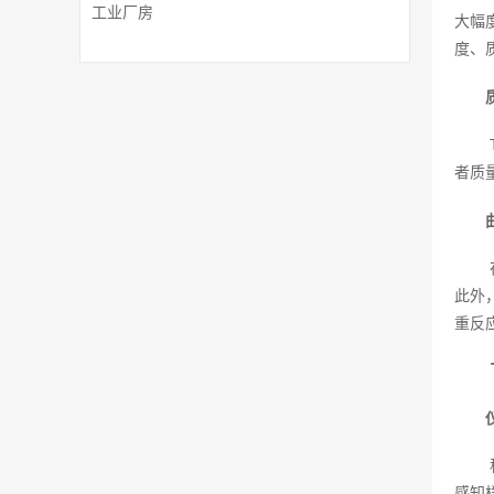
工业厂房
大幅
度、
者质
此外
重反
感知