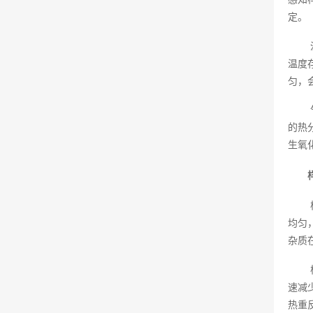
定。
温度
匀，
的热
生氧
均匀
杂质
速减
热重