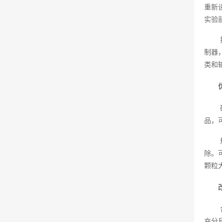
重新
实验
制器
类和
品，
除。
颗粒
充分