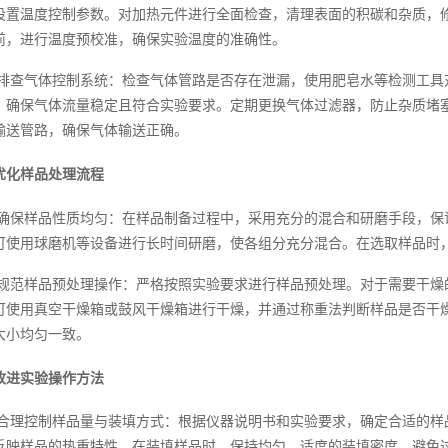
设置温度控制参数。对加热元件进行全面检查，清理表面的积碳和杂质，
前，进行温度预校准，确保实验温度的准确性。
排查气体控制系统：检查气体管路是否存在泄漏，使用肥皂水等检测工具
，确保气体流量稳定且符合实验要求。定期更换气体过滤器，防止杂质堵
输送管路，确保气体输送正确。
优化样品处理流程
确保样品性质均匀：在样品制备过程中，采用充分的混合和研磨手段，保
可使用球磨机等设备进行长时间研磨，使各组分充分混合。在选取样品时
规范样品预处理操作：严格按照实验要求进行样品预处理。对于需要干燥
可使用真空干燥箱或鼓风干燥箱进行干燥，并通过称重法判断样品是否干
大小均匀一致。
改进实验操作方法
合理控制样品量与装填方式：根据仪器说明书和实验要求，确定合适的样
反映样品的热重特性。在装填样品时，保持均匀、适度的装填密度，避免