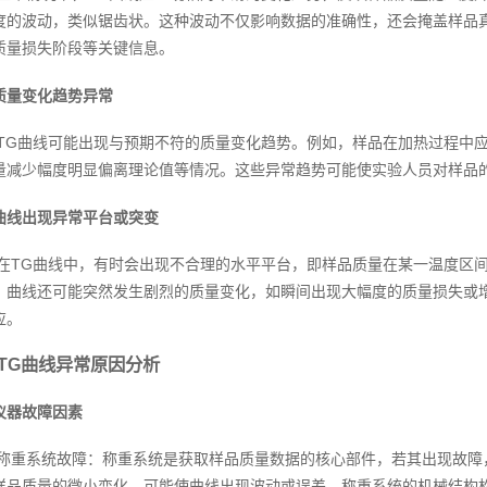
度的波动，类似锯齿状。这种波动不仅影响数据的准确性，还会掩盖样品
质量损失阶段等关键信息。
质量变化趋势异常
TG曲线可能出现与预期不符的质量变化趋势。例如，样品在加热过程中
量减少幅度明显偏离理论值等情况。这些异常趋势可能使实验人员对样品
曲线出现异常平台或突变
在TG曲线中，有时会出现不合理的水平平台，即样品质量在某一温度区
，曲线还可能突然发生剧烈的质量变化，如瞬间出现大幅度的质量损失或
应。
TG曲线异常原因分析
仪器故障因素
称重系统故障：称重系统是获取样品质量数据的核心部件，若其出现故障
样品质量的微小变化，可能使曲线出现波动或误差。称重系统的机械结构