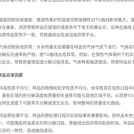
温度控制系统偏差：微波热重炉的温度控制准确性对TG曲线影响重大。
存在偏差，进而导致样品在错误的温度条件下发生热重反应，反映在曲线
会使样品受热不一致，导致曲线出现波动或异常平台。
气体控制系统异常：许多热重实验需要在特定的气体气氛下进行，气体控
分解反应速率和产物，使TG曲线出现异常。例如，在惰性气体保护下的
化反应，导致质量增加或分解过程改变。气体种类输送错误，将使样品处
样品自身因素
样品性质不均匀：样品的物理和化学性质不均匀，会导致其在加热过程中
，某些区域的热分解温度和质量损失速率可能与其他区域不同，从而使T
在特定温度下可能率先分解或发生反应，影响整体的质量变化曲线。
样品预处理不当：样品的预处理过程对实验结果有重要影响。若样品未充
少，可能掩盖样品真实的热分解过程，使曲线出现异常的起始阶段。样品
反应的一致性，造成曲线波动。