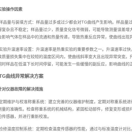
实验操作因素
样品量与装填方式：样品量过多或过少都会对TG曲线产生影响。样品量
得复杂且不稳定；样品量过少，质量变化信号微弱，可能导致测量误差增
会影响气体在样品中的流通和热量传递，导致热重反应异常，使曲线出现
实验升温速率设置：升温速率是热重实验的重要参数之一。升温速率过快
致质量损失集中在较短的温度区间内，使曲线斜率变大且出现异常突变。
同时样品在低温下长时间停留，可能发生一些缓慢的副反应，影响曲线的
TG曲线异常解决方案
针对仪器故障的解决措施
定期维护与校准称重系统：建立完善的仪器维护制度，定期对称重系统进
测量的准确性。检查称重系统的机械结构，紧固松动部件，修复变形或损
的传感器，并进行重新校准。
检修温度控制系统：定期检查温度传感器的性能，通过与标准温度计对比