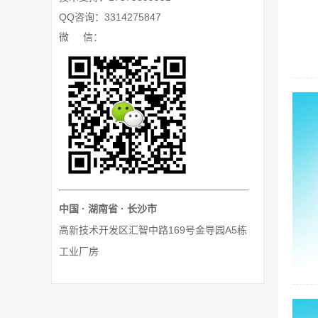
QQ咨询：3314275847
微 信：
中国 · 湖南省 · 长沙市
高新技术开发区汇智中路169号金导园A5栋
工业厂房