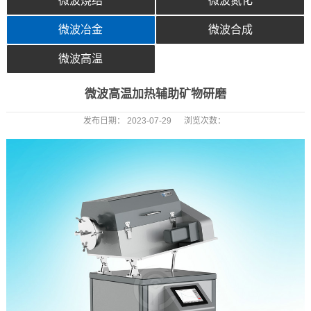
微波烧结
微波氮化
微波冶金
微波合成
微波高温
微波高温加热辅助矿物研磨
发布日期：
2023-07-29
浏览次数：