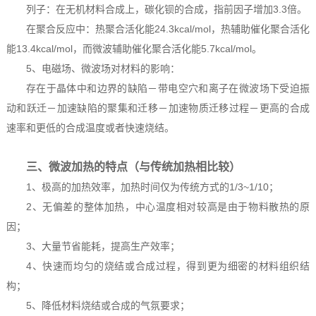
列子：在无机材料合成上，碳化钡的合成，指前因子增加3.3倍。
在聚合反应中：热聚合活化能24.3kcal/mol，热辅助催化聚合活化
能13.4kcal/mol，而微波辅助催化聚合活化能5.7kcal/mol。
5、电磁场、微波场对材料的影响：
存在于晶体中和边界的缺陷－带电空穴和离子在微波场下受迫振
动和跃迁－加速缺陷的聚集和迁移－加速物质迁移过程－更高的合成
速率和更低的合成温度或者快速烧结。
三、微波加热的特点（与传统加热相比较）
1、极高的加热效率，加热时间仅为传统方式的1/3~1/10；
2、无偏差的整体加热，中心温度相对较高是由于物料散热的原
因；
3、大量节省能耗，提高生产效率；
4、快速而均匀的烧结或合成过程，得到更为细密的材料组织结
构；
5、降低材料烧结或合成的气氛要求；