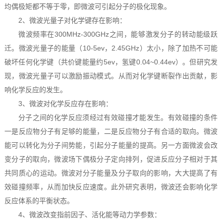
均偶极矩都不等于零，即微波可引起分子的极化现象。
2、微波光量子对化学键存在影响：
微波频率在300MHz-300GHz之间，能够激发分子的转动能级跃
迁。微波光量子的能量（10-5ev，2.45GHz）太小，除了加热不可能
破坏任何化学键（共价键能量约5ev，氢键0.04~0.44ev）。但研究发
现，微波光量子可以激励振动模式。从而对化学键断裂作出贡献，影
响化学反应的发生。
3、微波对化学反应存在影响：
分子之间的化学反应须经过有效碰撞才能发生。有效碰撞的条件
一是反应物分子有足够的能量，二是反应物分子有合适的取向。微波
能可以转化为分子间势能，引起分子能量的提高。另一方面微波会改
变分子的取向，微波场下偶极分子定向排列，促进反应分子相对于其
共同质心的运动。微波对分子能量及分子取向的影响，大大提高了有
效碰撞频率，从而加快反应速度。此外研究表明，微波还会影响化学
反应体系的平衡状态。
4、微波改变指前因子、活化能等动力学参数：