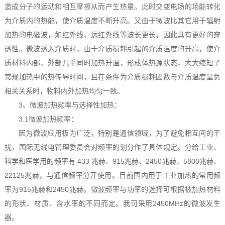
造成分子的运动和相互摩擦从而产生热量。此时交变电场的场能转化
为介质内的热能，使介质温度不断升高。又由于微波比其它用于辐射
加热的电磁波，如红外线、远红外线等波长更长，因此具有更好的穿
透性。微波透入介质时，由于介质损耗引起的介质温度的升高，使介
质材料内部、外部几乎同时加热升温，形成体热源状态，大大缩短了
常规加热中的热传导时间，且在条件为介质损耗因数与介质温度呈负
相关关系时，物料内外加热均匀一致。
3、微波加热频率与选择性加热：
3.1微波加热频率：
因为微波应用极为广泛，特别是通信领域，为了避免相互间的干
扰，国际无线电管理委员会对频率的划分作了具体规定。分给工业、
科学和医学用的频率有 433 兆赫、915兆赫、2450兆赫、5800兆赫、
22125兆赫，与通信频率分开使用。目前国内用于工业加热的常用频
率为915兆赫和2450兆赫。微波频率与功率的选择可根据被加热材料
的形状、材质、含水率的不同而定。我司采用2450MHz的微波发生
器。