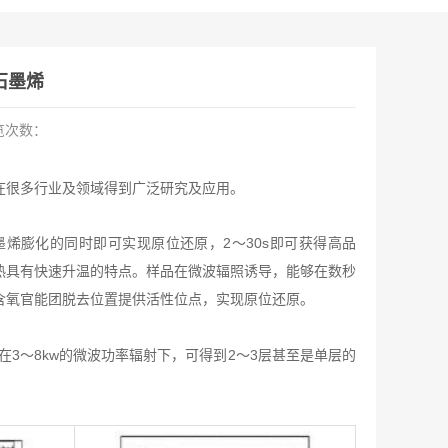
石墨烯
览次数：
在很多行业及领域得到广泛研究及应用。
墨烯膨化的同时即可实现原位还原，2～30s即可获得高品
热具有快速升温的特点。样品在微波辐照诱导，能够在数秒
含氧官能团脱去位置提供活性位点，实现原位还原。
在3～8kw的微波功率辐射下，可得到2～3层甚至是单层的