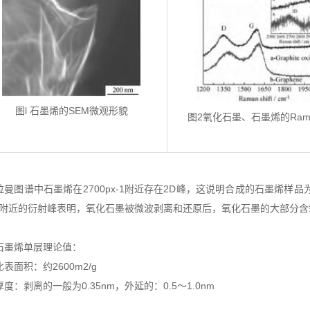
图
l
石墨烯的
S
EM
微观形貌
图
2
氧化石墨、石墨烯的
Ram
拉曼图谱中石墨烯在2700px-1附近存在2D峰，这说明合成的石墨烯样品
.9°附近的衍射峰表明，氧化石墨被微波剥离和还原后，氧化石墨的大部分
石墨烯单层理论值：
比表面积：约2600m2/g
厚度：剥离的一般为0.35nm，外延的：0.5～1.0nm