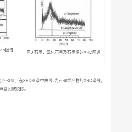
an
图谱
图
3
石墨、氧化石墨及石墨烯的
XRD
图谱
为2～3层。在XRD图谱中曲线c为石墨烯产物的XRD谱线，
含氧基团被脱除。