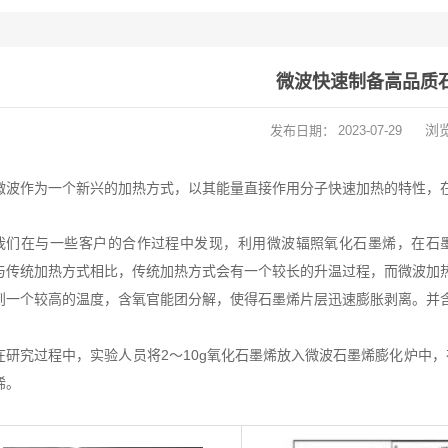
微波快速制备高品质
浏
发布日期：
2023-07-29
微波作为一个新兴的加热
方式
，以其能量直接作用分子快速加热的特性，
我们在与一些客户的合作过程中发现，利用
微波辐照氧化石墨烯
，在石
与传统加热方式相比，传统加热方式会有一个较长的升温过程，而微波加
到一个较高的温度，含氧官能团分解，使得石墨烯片层迅速膨胀剥离。并
在研究过程中，实验人员将2～10g氧化石墨烯放入微波石墨烯膨化炉中，
烯。