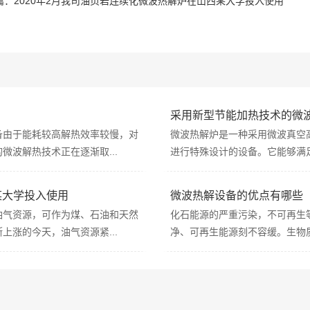
篇：
2020年2月我司油页岩连续化微波热解炉在山西某大学投入使用
采用新型节能加热技术的微
备由于能耗较高解热效率较慢，对
微波热解炉是一种采用微波真空
波解热技术正在逐渐取...
进行特殊设计的设备。它能够满足
某大学投入使用
微波热解设备的优点有哪些
油气资源，可作为煤、石油和天然
化石能源的严重污染，不可再生
涨的今天，油气资源紧...
净、可再生能源刻不容缓。生物质