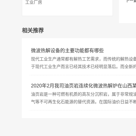
下一
工业厂房
相关推荐
微波热解设备的主要功能都有哪些
现代工业生产通常都有解热工艺需求，而传统的解热设
于现代工业生产而言已经其技术已经明显落后。而全新的微
2020年2月我司油页岩连续化微波热解炉在山西
油页岩是一种可燃有机质的高灰分沉积岩，属于非常规
气等不可再生化石能源的替代资源。在国际油价日益不断上