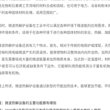
氮化物和石墨烯工艺领域的材料合成和烧结，也可用于电力、冶金和粉末
下的各种固体材料处理，适用范围较广。
同时，微波热解炉设备在工业中可以满足各种环境下微波能的应用需求，
种环境和条件，适用于在各种环境下进行各种固体材料的炭化、热解、熔
微波热解炉设备还具有几个特点，首先，相对于传统的电阻炉或煤窑，天
时候利用电磁微波产生的高温场，能够使物料沿整体由内向外加热，加热
，首先需要吸收大量的微波能量来加热物质本身，当达到一定温度时，材
炉甚至可以在厌氧或缺氧条件下运作，它能够利用热能将高分子量有机
油类等有机物。
综上所述，微波热解炉设备通过新型的节能加热技术，能够更加节能、环
篇：
微波热解设备的主要功能都有哪些