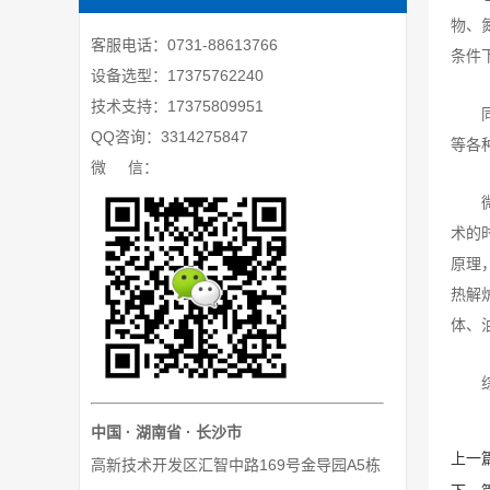
物、
客服电话：0731-88613766
条件
设备选型：17375762240
技术支持：17375809951
QQ咨询：3314275847
等各
微 信：
术的
原理
热解
体、
中国 · 湖南省 · 长沙市
上一
高新技术开发区汇智中路169号金导园A5栋