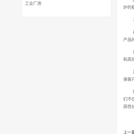
工业厂房
炉的
产品
和高
保客
们不
高性
上一篇