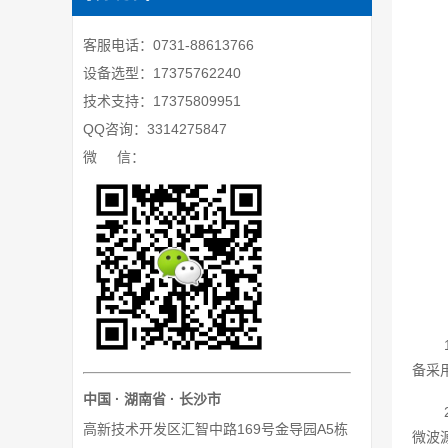
客服电话：0731-88613766
设备选型：17375762240
技术支持：17375809951
QQ咨询：3314275847
微 信：
备采
中国 · 湖南省 · 长沙市
高新技术开发区汇智中路169号金导园A5栋
微波