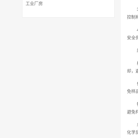
工业厂房
控制
安全
却，
免样
避免
化学