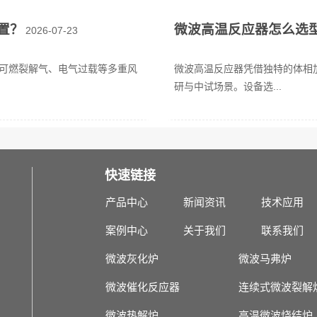
置？
微波高温反应器怎么选
2026-07-23
可燃裂解气、电气过载等多重风
微波高温反应器凭借独特的体相
研与中试场景。设备选...
快速链接
产品中心
新闻资讯
技术应用
案例中心
关于我们
联系我们
微波灰化炉
微波马弗炉
微波催化反应器
连续式微波裂解
微波热解炉
高温微波烧结炉