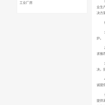
工业厂房
业生
决方
炉。
求推
决，
诚提
提供