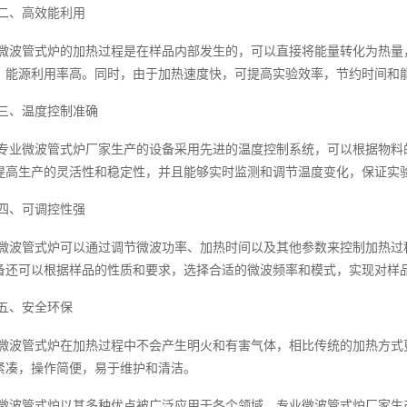
二、高效能利用
微波管式炉的加热过程是在样品内部发生的，可以直接将能量转化为热量
，能源利用率高。同时，由于加热速度快，可提高实验效率，节约时间和
三、温度控制准确
专业微波管式炉厂家生产的设备采用先进的温度控制系统，可以根据物料
提高生产的灵活性和稳定性，并且能够实时监测和调节温度变化，保证实
四、可调控性强
微波管式炉可以通过调节微波功率、加热时间以及其他参数来控制加热过
备还可以根据样品的性质和要求，选择合适的微波频率和模式，实现对样
五、安全环保
微波管式炉在加热过程中不会产生明火和有害气体，相比传统的加热方式
紧凑，操作简便，易于维护和清洁。
微波管式炉以其多种优点被广泛应用于各个领域，专业微波管式炉厂家生