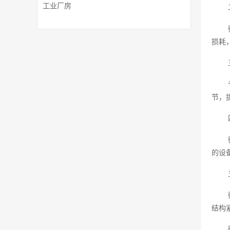
工业厂房
损耗
节，
的设
结构