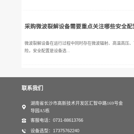
采购微波裂解设备需要重点关注哪些安全配
微波裂解设备在运行过程中同时存在微波辐射、高温高压、
险，安全配置是设备选...
联系我们
湖南省长沙市高新技术开发区汇智中路169号金
导园A5栋
客服电话：0731-88613766
设备选型：17375762240