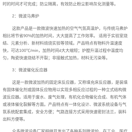
时的时间才可完成；防尘隔离，有效防止粉尘影响灰化测量等。
2：微波马弗炉
这款产品是一款微波快速加热的空气气氛高温炉，与传统马弗炉
相比将节省90%的加热时间，大大提高了工作效率。 适用于实验室烧
结、元素分析、新材料焙烧实验等领域。产品特点有物料升温速度
快，可达100℃/min，加热时间d大大缩短；炉膛升温过程中温度均
匀，陶瓷快速烧结不开裂；非接触式加热，材料无污染等。
3：微波催化反应器
这是一款微波加热的固定床反应器，又称填充床反应器，是装填
有固体催化剂或固体反应物用以实现多相反应过程的一种立式结构微
波反应器。适用于废水、废气处理，有机化合物催化合成、有机气体
或液体催化裂解等方面。产品特点有一体化设计、微波系统设备与气
氛系统配套集成，安全方便；气路连接方式采用快速密封法兰，装料
出料方便等。
众多微波设备厂家相继开发出了各种系列微波炉，在工业、医疗