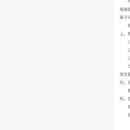
电磁
离子
上。
发生
的。
热。