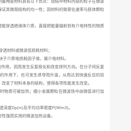
制备陶瓷材料具有以下优点：烧结中材料内部的粒子在微波
保证其微观结构的均一性；因材料的致密化速率与胚体颗粒
波能穿透绝缘体介质，直接把能量辐射到有介电特性的物质
波穿透材料或微波低损耗材料；
取决于介质电损耗因子值，属介电材料。
的作用，因而发生反复极化和改变排列方向。在分子间反复
波的作用下，也可发生诱导而升温，从而达到快速反应的目
，改变了材料本身的结构，使得各项性能发生改变。
)时物质可被加热；细小金属颗粒在微波场中由微弧进行加
度Dp(m)及平均功率密度P(W/m3)。
对性强而实用的微波加热设备。