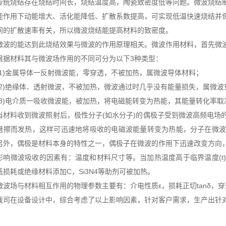
传统烧结存在烧结时间长，烧结温度高，陶瓷致密度低等问题。微波烧结
能作用下动能增大、活化能降低、扩散系数提高，可实现低温快速烧结并
间的扩散速率有关，所以微波烧结能提高材料的致密度。
微波的能达到此烧结效果与微波的作用原理相关。微波作用材料，首先微
根据材料其与微波场作用的不同可分为以下3种类型：
(1)金属导体一反射微波能，零穿透，不被加热，属微波导体材料；
(2)绝缘体．透射微波，不被加热，微波通过时几乎没有能量损失，属微
(3)电介质一吸收微波能，被加热，将电磁能转变为热能，其能量转化率
当材料收到微波照射后，极性分子(如水分子)的偶极子受到微波高频电场
磨擦而发热，这样可迅速地将吸收的电磁波能量转变为热能，分子在微
另外，偶极是材料本身的特性之一，偶极子在微波的作用下迅速改变方向
影响微波吸收的因素有：温度和材料尺寸等。当加热温度高于临界温度(t
低损耗或绝缘材料添加C，Si3N4等助剂可被加热。
微波场与材料相互作用的物理参数主要有：介电性质ε，损耗正切tanδ，穿透深
我司在设备设计中，综合考虑了以上影响因素，针对客户需求，生产出针