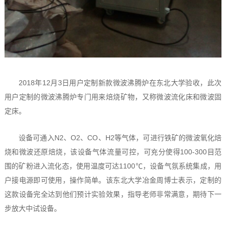
2018年12月3日用户定制新款微波沸腾炉在东北大学验收，此次
用户定制的微波沸腾炉专门用来焙烧矿物，又称微波流化床和微波固
定床。
设备可通入N2、O2、CO、H2等气体，可进行铁矿的微波氧化焙
烧和微波还原焙烧，该设备气体流量可控，可充分使得100-300目范
围的矿粉进入流化态，使用温度可达1100℃，设备气氛系统集成，用
户接电源即可使用，操作简单。该东北大学冶金周博士表示，定制的
这款设备完全达到他们预计实验效果，指导老师非常满意，期待下一
步放大中试设备。