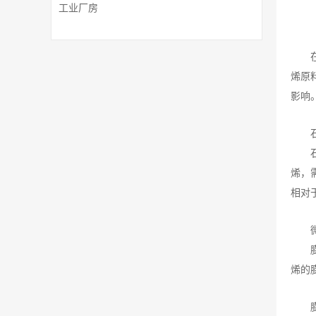
工业厂房
烯原
影响
烯，
相对
烯的