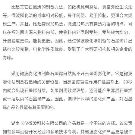
比起其它石墨烯的制备方法，如微机械剥离法、真空外延生长法
等，微波膨化法的成本相对较低，操作简便、易于控制，更适合大规
模生产。并且，比起常规加热法，微波加热具有穿透力强的特点，可
以在短时间内深入物料内部，使物料内外同时受热，受热较为均匀，
升温速度更快，能耗更低。因此，通过微波膨化法制备的石墨烯片层
结构比较完整，电化学性质优良，受到了广大科研机构和相关企业的
青睐。
采用微波膨化法制备石墨烯自然离不开石墨烯膨化炉，它是微波
膨化法制备石墨烯的关键设备。当高密度微波作用在插层剂上，20秒
内就会出现石墨烯分层，如果剥离效果理想，还可能产生寡层石墨烯
或十层以内的石墨烯产品。因此，选择什么样的膨化炉产品，对石墨
烯产品的性能有着重要影响。
湖南长仪微波科技有限公司的产品就是一个不错的选择。该公司
拥有多年设备开发经验和多项技术专利，其微波膨化炉产品更是被许