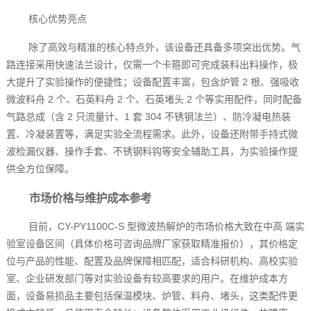
核心优势亮点
除了高效与精准的核心特点外，该设备还具备多项突出优势。气
路连接采用快速法兰设计，仅需一个卡箍即可完成装料出料操作，极
大提升了实验操作的便捷性；设备配置丰富，包含炉管 2 根、强吸收
微波料舟 2 个、石英料舟 2 个、石英堵头 2 个等实用配件，同时配备
气路总成（含 2 只流量计、1 套 304 不锈钢法兰）、防冷凝电热装
置、冷凝装置等，满足实验全流程需求。此外，设备还附带手持式微
波检漏仪器、操作手套、不锈钢料钩等安全辅助工具，为实验操作提
供全方位保障。
市场价格与维护成本参考
目前，CY-PY1100C-S 型微波热解炉的市场价格大致在中高 端实
验室设备区间（具体价格可咨询品牌厂家获取精准报价），其价格定
位与产品的性能、配置及品牌保障相匹配，适合科研机构、高校实验
室、企业研发部门等对实验设备有较高要求的用户。在维护成本方
面，设备易损品主要包括保温模块、炉管、料舟、堵头，这类配件更