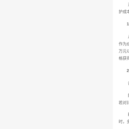
护成
作为
万元
格获
若对
时，