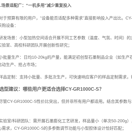
3.场景适配广：“一机多用”减少重复投入
对于预算有限的用户，“设备能否适配多种需求”直接影响投入产出比。CY-
采购设备：
研发场景：小型加热空间适合开展不同工艺参数（温度、气氛、时间）的
实验室、高校科研团队开展创新性研究；
小批量生产：日均10-20kg的产量，能满足初创型石墨制品企业（如生
启动生产、抢占市场；
样品定制：支持小批量、多批次生产，可快速响应客户的样品定制需求，
选型建议：哪些用户更适合选择CY-GR1000C-S？
尽管CY-GR1000C-S性价比突出，但并非所有用户都适用。结合其参
实验室/科研团队：需开展石墨膨化工艺研发，样品量小（单次50-200
心需求，CY-GR1000C-S的多参数调节功能与小型腔体设计恰好匹配；