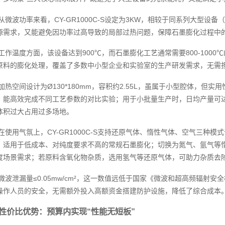
从微波功率来看，CY-GR1000C-S设定为3KW，相较于同系列大型设备
源需求，又能避免因功率过高导致的局部过热问题，保障石墨膨化过程中
工作温度方面，该设备达到900℃，而石墨膨化工艺通常需要800-100
原料的膨化处理，覆盖了多数中小型企业和实验室的生产研发需求，无需
加热空间设计为Ø130*180mm，容积约2.55L，虽属于小型腔体，但实
，能高效完成不同工艺参数的对比实验；用于小批量生产时，日均产量可达1
体积过大占用过多场地。
在使用气氛上，CY-GR1000C-S支持还原气体、惰性气体、空气三种
，适用于低成本、对纯度要求不高的常规石墨膨化；切换为氮气、氩气等
度场景需求；若原料含氧化物杂质，选用氢气等还原气体，可助力杂质去
微波泄漏量≤0.05mw/cm²，这一数值远低于国家《微波和超高频辐射安全标准》
操作人员的安全，无需额外投入高额资金搭建防护设施，降低了综合成本
性价比优势：预算内实现“性能无短板”