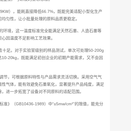
（9KW），能耗直接降低66.7%，既能完美适配小型化生产
的均匀性，让小批量处理的原料品质更稳定。
0℃的环境，这一温度标准完全能满足天然石墨、人造石墨等
担心因温度不足影响工艺效果。
用性十足。对于实验室级别的样品测试，单次可处理50-200g
0-20kg，既能满足初创企业的初期产能需求，又不会因
模式调节，可根据原料特性与产品需求灵活切换。采用空气气
惰性气体，能有效避免石墨氧化，显著提升产品纯度，满足
除，进一步拓宽了设备对不同原料的适配范围。
（GB10436-1989）中“≤5mw/cm²”的限值，能充分
。