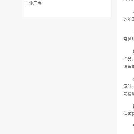
工业厂房
的能
常见
样品
设备
氛时
高精
保障