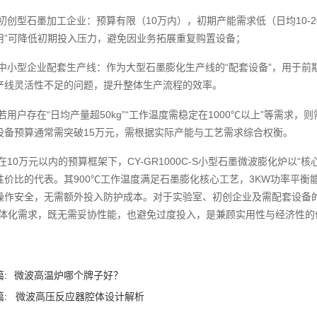
初创型石墨加工企业：预算有限（10万内），初期产能需求低（日均10-
用”可降低初期投入压力，避免因业务拓展重复购置设备；
中小型企业配套生产线：作为大型石墨膨化生产线的“配套设备”，用于前
产线灵活性不足的问题，提升整体生产流程的效率。
若用户存在“日均产量超50kg”“工作温度需稳定在1000℃以上”等需求，则
设备预算通常需突破15万元，需根据实际产能与工艺需求综合权衡。
在10万元以内的预算框架下，CY-GR1000C-S小型石墨微波膨化炉以
性价比的代表。其900℃工作温度满足石墨膨化核心工艺，3KW功率平
操作安全，无需额外投入防护成本。对于实验室、初创企业及需配套设备的
一体化需求，既无需妥协性能，也避免过度投入，是兼顾实用性与经济性的
:
微波高温炉哪个牌子好？
:
微波高压反应器腔体设计解析