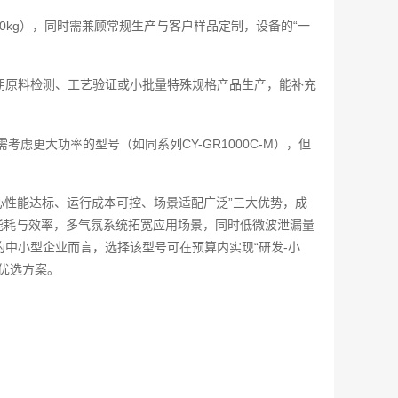
20kg），同时需兼顾常规生产与客户样品定制，设备的“一
期原料检测、工艺验证或小批量特殊规格产品生产，能补充
需考虑更大功率的型号（如同系列CY-GR1000C-M），但
“核心性能达标、运行成本可控、场景适配广泛”三大优势，成
衡能耗与效率，多气氛系统拓宽应用场景，同时低微波泄漏量
中小型企业而言，选择该型号可在预算内实现“研发-小
优选方案。