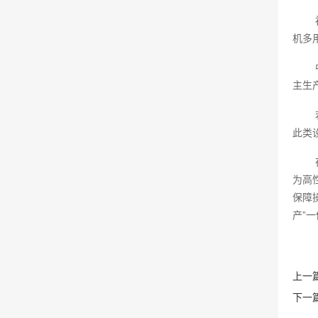
机多
主生
此类
为高
保障
产”
上一篇
下一篇