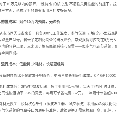
对于10万元以内的预算，“性价比”的核心是“不牺牲关键性能的前提下，控制
本三方面，形成了对预算有限用户的友好适配。
1.购置成本：贴合10万内预算，无溢价
从市场同类设备来看，具备900℃工作温度、多气氛调节功能的小型石墨微波膨
成熟量产型号，省去了定制化设备的研发溢价，常规报价可控制在9万元左
以内的预算上限，且未因价格亲民缩减核心配置——像多气氛调节系统、
得全面性能。
2.运行成本：低能耗 少耗材，长期更经济
设备的性价比不仅取决于购置价，更需考量长期运行成本。CY-GR1000
能耗成本低：3KW的微波功率，按工业用电1元/度、每天工作8小时计算，
比同性能但功率5KW的竞品，每月可节省电费352元，一年累计节省超40
耗材更换少：设备核心部件（微波发生器、温控系统）采用成熟模块化设
多气氛系统的气路接口为通用标准件，后续更换无需依赖原厂高价配件，