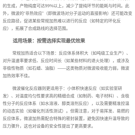
的生成，产物纯度可达99%以上，减少了提纯环节的能耗与时间。此
外，微波的“非热效应”（即微波场对分子运动的直接影响）还可能改变
反应路径，促进某些常规加热难以进行的反应（如特定的环化反
应），拓展了合成路线的选择范围。
适用场景：按需选择实现最优效果
常规加热适合以下场景：反应体系体积大（如吨级工业生产）、
对升温速率要求低、反应时间长（如某些材料的退火处理），或涉及
非极性物质（如石蜡、油脂）——这类物质对微波吸收能力弱，微波
加热效率不佳。
微波催化反应器则更适用于：小体积快速反应（如实验室研
发）、对温度均匀性要求高的精细合成（如制药、电子材料）、含极
性分子的反应体系（如水溶液、醇类溶剂反应），以及需要精准控温
的动态实验（如催化剂活性测试）。但需注意，对于易挥发、易燃的
反应体系，微波加热需配合特殊的密封装置，避免因快速升温导致的
压力骤升，这也对设备的安全性提出了更高要求。