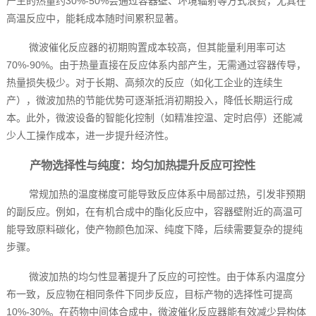
产生的热量约30%-50%会通过容器壁、环境辐射等方式浪费，尤其在
高温反应中，能耗成本随时间累积显著。
微波催化反应器的初期购置成本较高，但其能量利用率可达
70%-90%。由于热量直接在反应体系内部产生，无需通过容器传导，
热量损失极少。对于长期、高频次的反应（如化工企业的连续生
产），微波加热的节能优势可逐渐抵消初期投入，降低长期运行成
本。此外，微波设备的智能化控制（如精准控温、定时启停）还能减
少人工操作成本，进一步提升经济性。
产物选择性与纯度：均匀加热提升反应可控性
常规加热的温度梯度可能导致反应体系中局部过热，引发非预期
的副反应。例如，在有机合成中的酯化反应中，容器壁附近的高温可
能导致原料碳化，使产物颜色加深、纯度下降，后续需要复杂的提纯
步骤。
微波加热的均匀性显著提升了反应的可控性。由于体系内温度分
布一致，反应物在相同条件下同步反应，目标产物的选择性可提高
10%-30%。在药物中间体合成中，微波催化反应器能有效减少异构体