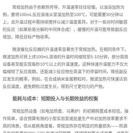
常规加热由于依赖热传导，升温速率往往较慢。以油浴加热为
例，要将100mL反应溶液从室温加热至100℃，可能需要30分钟以
上，且升温过程中需持续搅拌以减少温度差异。对于一些对时间敏感
的反应（如某些易分解的中间体合成），缓慢的升温可能导致副反应
增加，降低目标产物收率。
微波催化反应器的升温速率显著优于常规加热。在相同条件下，
微波加热可将上述100mL溶液的升温时间缩短至5-10分钟，部分高效
设备甚至能实现每秒10℃以上的升温速度。这种快速升温能力不仅大
幅缩短了反应周期，还能减少反应物在高温下的停留时间，降低副反
应发生的概率。例如，在合成纳米金属颗粒时，微波加热可快速达到
反应温度，避免颗粒过度生长，得到尺寸更均匀的产物。
能耗与成本：短期投入与长期效益的权衡
常规加热设备（如电加热套、马弗炉）的初期购置成本较低，操
作简单，适合预算有限的小型实验室或批量生产中对加热效率要求不
高的场景。但从能耗角度看，常规加热存在明显的热量损失——热源