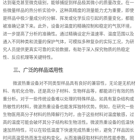
达到毫克甚至微克级别，能够捕捉到样品极其微小的质量改变。在一
些微量样品的热分析实验中，这种高精度的测量能力尤为重要，即使
是样品中极少量成分的分解、挥发或化学反应引起的质量变化，都能
被准确记录下来。此外，设备对温度的精确控制和稳定的气氛环境，
进一步提高了分析的准确性。通过精确设定升温速率、温度范围以及
通入不同种类和流量的保护气体，可模拟多种复杂的实际工况，为研
究人员提供更真实可靠的实验数据，有助于深入探究物质的热稳定
性、反应机理等关键特性。
三、广泛的样品适用性
微波热重设备对不同类型样品具有良好的兼容性，无论是无机材
料、有机化合物，还是高分子材料、生物样品等，都能进行有效的热
重分析。对于一些传统设备难以处理的特殊样品，如具有复杂结构或
热敏性的材料，微波热重设备也能发挥独特优势。例如，在研究一些
生物医用高分子材料的热降解行为时，由于这些材料对温度敏感，过
高的温度可能会破坏其分子结构和生物活性。微波热重设备的低温快
速加热特性，可以在较低温度下快速完成热重分析，避免了样品因长
时间高温受热而发生结构变化，从而准确获取材料的热性能参数。同