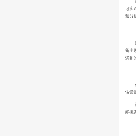
可实
和分
备出
遇到
估设
能挑