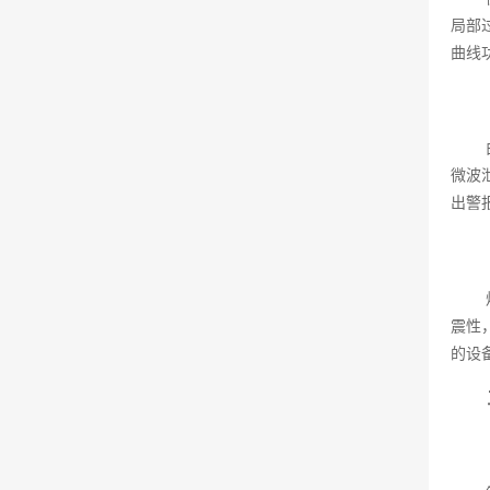
局部
曲线
微波
出警
震性
的设