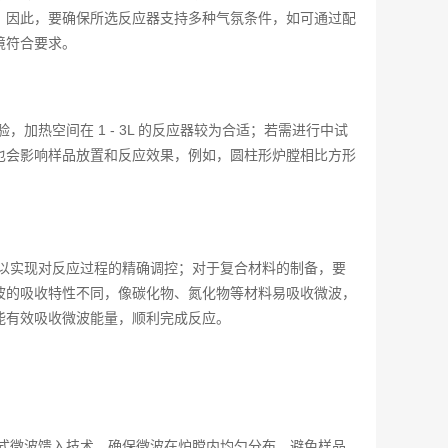
。因此，要确保所选反应器支持多种气氛条件，如可通过配
境符合要求。
热空间在 1 - 3L 的反应器较为合适；若需进行中试
也会影响样品放置和反应效果，例如，圆柱形炉膛相比方形
以实现对反应过程的精确调控；对于复合材料的制备，要
波的吸收特性不同，像碳化物、氮化物等材料易吸收微波，
能有效吸收微波能量，顺利完成反应。
式微波馈入技术，确保微波在炉膛内均匀分布，避免样品