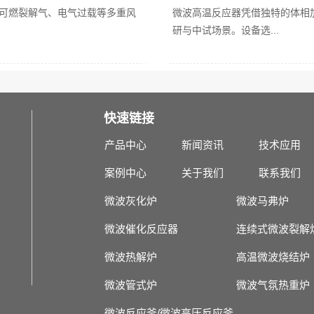
可燃裂解气、电气过载等多重风
微波高温反应器凭借独特的体相
研与中试场景。设备选...
快速链接
产品中心
新闻资讯
技术应用
案例中心
关于我们
联系我们
微波灰化炉
微波马弗炉
微波催化反应器
连续式微波裂解
微波热解炉
高温微波烧结炉
微波管式炉
微波气氛热重炉
微波反应釜/微波高压反应釜