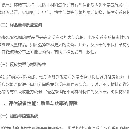
、氮气）环境下进行，以防止材料氧化；而有些催化反应则需要氧气参与
体通入装置，实现氧气、空气、惰性气体等气氛的灵活切换，保障实验环
（二）样品量与反应空间
根据实验规模和样品量来确定反应器的内部容积。小型实验室的探索性实验，加
或处理大量样品，则应选择容积更大的设备。此外，反应器的形状和结构
，在微波场分布上可能更均匀，有助于样品受热一致性。
（三）反应类型与材料特性
若进行纳米材料合成，需反应器具备精准的温度控制和快速升降温能力，
反应器能否促进不同组分间的充分反应和界面结合。同时，不同材料对微
化物等材料吸收能力较弱，需选择适配不同材料特性的反应器，确保材料
二、评估设备性能：质量与效率的保障
（一）加热与控温系统
微波加热的均匀性和效率是关键指标。优质的微波高温反应器应采用多模