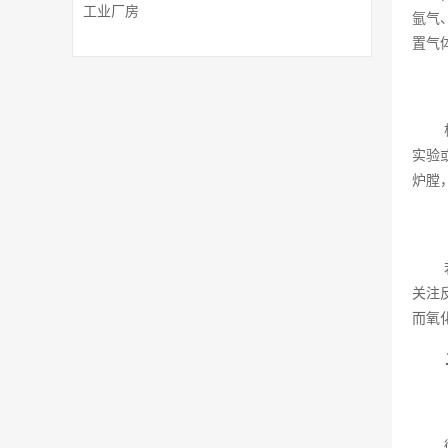
工业厂房
氩气
置气
实验
炉膛
关注
而氧