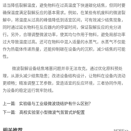
适当降低裂解温度，避免物料在过高温度下快速碳化结焦，但同时要
确保温度满足裂解反应的基本需求。例如，在某些有机废料的微波裂
解中，将温度从过高的峰值降低到适宜区间，可有效减少结焦现象，
同时通过延长物料在反应器内的停留时间，保证裂解反应的充分进
行。另外，合理调整微波功率，使其均匀作用于物料，避免局部功率
过大导致温度过高。还可在物料中混入适量的水蒸气，水蒸气不仅能
作为热载体传递热量，还能抑制碳在设备内的沉积，减少结焦的可能
性。
微波裂解设备结焦堵塞问题并非无法攻克。通过优化原料预处
理，从源头减少结焦隐患；改进设备结构设计，让物料在设备内流动
更顺畅；精准调整工艺参数，营造适宜的反应环境，三者协同作用，
为设备的稳定运行筑牢防线。
上一篇:
实验级与工业级微波烧结炉有什么区别？‌
下一篇:
高校实验室小型微波气氛管式炉配置
相关推荐
MORE>>