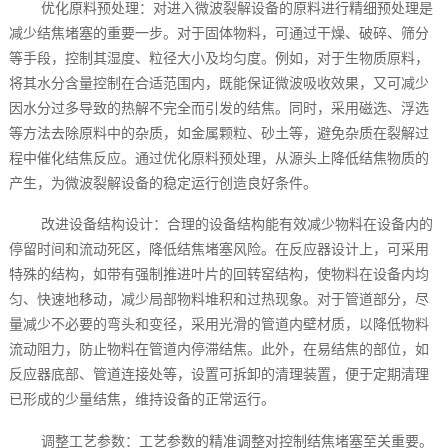
优化原料预处理：对进入微波裂解设备的原料进行精细预处理是
减少结焦堵塞的重要一步。对于固体物料，可通过干燥、破碎、筛分
等手段，控制其湿度、粒径大小及均匀度。例如，对于生物质原料，
将其水分含量控制在合适范围内，既能保证微波吸收效果，又可减少
因水分过多导致的热解不完全而引发的结焦。同时，采用磁选、浮选
等方法去除原料中的杂质，如金属颗粒、砂土等，避免杂质在裂解过
程中催化结焦反应。通过优化原料预处理，从源头上降低结焦物质的
产生，为微波裂解设备的稳定运行创造良好条件。
改进设备结构设计：合理的设备结构能有效减少物料在设备内的
停留时间和流动死区，降低结焦堵塞风险。在反应器设计上，可采用
特殊的结构，如带有强制推进叶片的回转窑结构，使物料在设备内均
匀、快速地移动，减少局部物料堆积和过热现象。对于管道部分，尽
量减少不必要的弯头和变径，采用光滑的管道内壁材质，以降低物料
流动阻力，防止物料在管道内停滞结焦。此外，在易结焦的部位，如
反应器底部、管道连接处等，设置可拆卸的清理装置，便于定期清理
已形成的少量结焦，维持设备的正常运行。
调整工艺参数：工艺参数的精准调整对控制结焦堵塞至关重要。