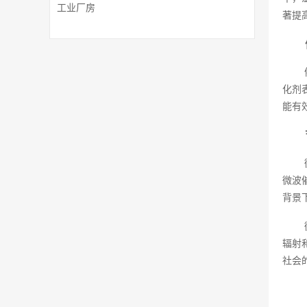
工业厂房
著提
化剂
能有
微波
背景
辐射
社会