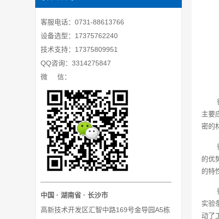
客服电话：0731-88613766
设备选型：17375762240
技术支持：17375809951
QQ咨询：3314275847
微 信：
主要
密的
的优
的特
中国 · 湖南省 · 长沙市
实验
高新技术开发区汇智中路169号金导园A5栋
动了