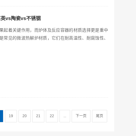
英vs陶瓷vs不锈钢
果起着关键作用，而炉体及反应容器的材质选择更是重中
是常见的微波热解炉材质，它们在耐高温性、耐腐蚀性、
19
20
21
22
...
下一页
尾页